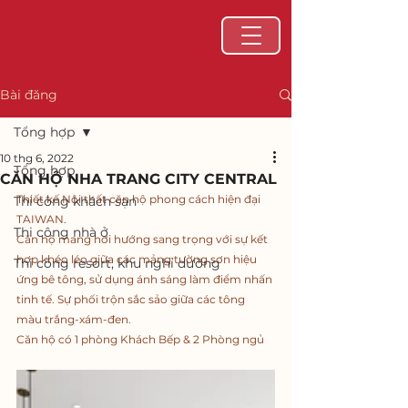
Bài đăng
Tổng hợp
10 thg 6, 2022
Tổng hợp
CĂN HỘ NHA TRANG CITY CENTRAL
Thiết kế Nội thất căn hộ phong cách hiện đại 
Thi công khách sạn
TAIWAN.
Thi công nhà ở
Căn hộ mang hơi hướng sang trọng với sự kết 
hợp khéo léo giữa các mảng tường sơn hiệu 
Thi công resort, khu nghỉ dưỡng
ứng bê tông, sử dụng ánh sáng làm điểm nhấn 
tinh tế. Sự phối trộn sắc sảo giữa các tông 
màu trắng-xám-đen.
Căn hộ có 1 phòng Khách Bếp & 2 Phòng ngủ