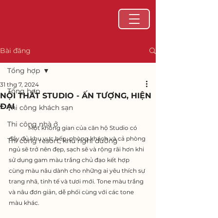
Bài đăng
Tổng hợp
31 thg 7, 2024
Tổng hợp
NỘI THẤT STUDIO - ẤN TƯỢNG, HIỆN
ĐẠI
Thi công khách sạn
Thi công nhà ở
	Một không gian của căn hộ Studio có 
đầy đủ khu vực bếp, phòng khách và cả phòng 
Thi công resort, khu nghỉ dưỡng
ngủ sẽ trở nên đẹp, sạch sẽ và rộng rãi hơn khi 
sử dụng gam màu trắng chủ đạo kết hợp 
cùng màu nâu dành cho những ai yêu thích sự 
trang nhã, tinh tế và tươi mới. Tone màu trắng 
và nâu đơn giản, dễ phối cùng với các tone 
màu khác.