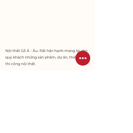
Nội thất Gỗ Á - Âu. Rất hân hạnh mang lại cho 
quý khách những sản phẩm, dự án, thiết kế, 
thi công nội thất.
Xem thêm: 
https://www.facebook.com/noithatgoaau