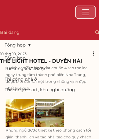
Bài đăng
Tổng hợp
10 thg 10, 2023
Tổng hợp
THE LIGHT HOTEL - DUYÊN HẢI
Khách sạn 
The Light 
đạt chuẩn 4 sao tọa lạc 
Thi công khách sạn
ngay trung tâm thành phố biển Nha Trang, 
Thi công nhà ở
được biết đến là một trong những vịnh đẹp 
nhất thế giới.
Thi công resort, khu nghỉ dưỡng
Phòng ngủ được thiết kế theo phong cách tối 
giản, thanh lịch và tao nhã, tạo cho quý khách 