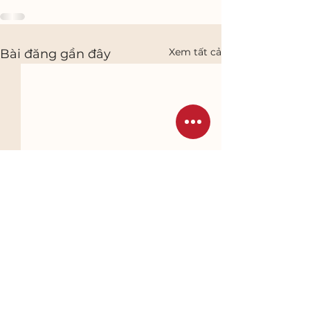
Xem tất cả
Bài đăng gần đây
Sđt cty:
02583.888.345 -
CTY TNHH NỘI THẤT GỖ