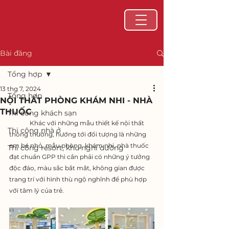
Bài đăng
Tổng hợp
13 thg 7, 2024
Tổng hợp
NỘI THẤT PHÒNG KHÁM NHI - NHÀ
THUỐC
Thi công khách sạn
	Khác với những mẫu thiết kế nội thất 
Thi công nhà ở
thông thường, hướng tới đối tượng là những 
em bé nhỏ, mẫu phòng  khám nhi, nhà thuốc 
Thi công resort, khu nghỉ dưỡng
đạt chuẩn GPP thì cần phải có những ý tưởng 
độc đáo, màu sắc bắt mắt, không gian được 
trang trí với hình thù ngộ nghĩnh để phù hợp 
với tâm lý của trẻ.